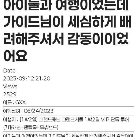
아이둘과 여행이었는데
가이드님이 세심하게 배
려해주셔서 감동이이었
어요
Date
2023-09-12 21:20
Views
2529
이름
:
GXX
여행날짜
:
06/24/2023
여행지
:
[1박2일] 그랜드캐년 그랜드서클 1박2일 VIP 단독 투어
(3대캐년+앤탈롭+홀슈밴드)
아이둘과 여행이었는데 가이드님이 세심하게 배려해주셔서 감동이이