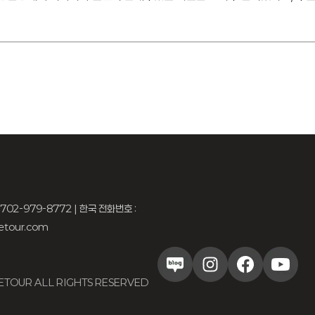
 702-979-8772 | 한국 전화번호 :
fetour.com
FETOUR ALL RIGHTS RESERVED