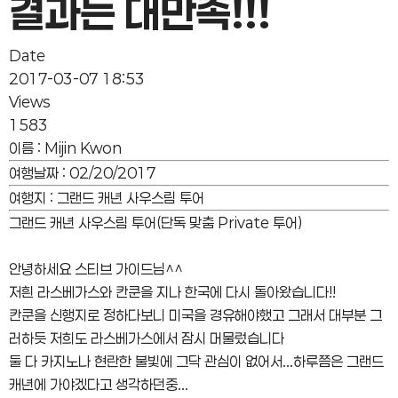
결과는 대만족!!!
Date
2017-03-07 18:53
Views
1583
이름
:
Mijin Kwon
여행날짜
:
02/20/2017
여행지
:
그랜드 캐년 사우스림 투어
그랜드 캐년 사우스림 투어(단독 맞춤 Private 투어)
안녕하세요 스티브 가이드님^^
저흰 라스베가스와 칸쿤을 지나 한국에 다시 돌아왔습니다!!
칸쿤을 신행지로 정하다보니 미국을 경유해야했고 그래서 대부분 그
러하듯 저희도 라스베가스에서 잠시 머물렀습니다
둘 다 카지노나 현란한 불빛에 그닥 관심이 없어서...하루쯤은 그랜드
캐년에 가야겠다고 생각하던중...