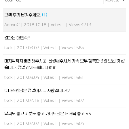
고객 후기 남겨주세요.
(1)
AdminC
|
2018.10.18
|
Votes 1
|
Views 4713
결과는 대만족!!!
tkck
|
2017.03.07
|
Votes 1
|
Views 1584
마지막까지 배려해주시고, 신경써주셔서 가족 모두 행복한 3일 보낸 것 같
습니다. 정말 감사드립니다ㅎㅎ
tkck
|
2017.03.04
|
Votes 1
|
Views 1661
토마스킴님은 정말이지... 사랑입니다♡
tkck
|
2017.02.16
|
Votes 1
|
Views 1607
날씨도 좋고 기분도 좋고 가이드님은 더더욱 좋고.^^
tkck
|
2017.02.07
|
Votes 1
|
Views 1604