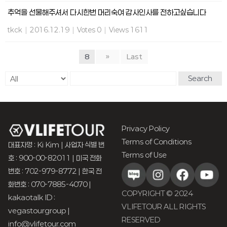
추억을 선물해주셔서 다시한번 머리숙여 감사인사를 전하고싶습니다
tkck
|
2016.12.19
|
Votes 0
|
Views 1611
8
»
Last
Search
Privacy Policy
Terms of Conditions
대표자명 : Ki Kim | 사업자 식별 번
Terms of Use
호 : 900-00-82011 | 미국 전화
번호 : 702-979-8772 | 한국 전
화번호 : 070-7885-4070 |
COPYRIGHT © 2024
kakaotalk ID :
VLIFETOUR ALL RIGHTS
vegastourgroup |
RESERVED
info@vlifetour.com