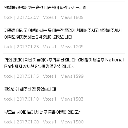
앤텔롭캐년을 보는 순간 피곤함이 싸악 가시는...ㅎ
tkck
|
2017.02.07
|
Votes 1
|
Views 1605
가족을 데리고 여행하시는 듯 매순간 즐겁게 함께해주시고 설명해주셔서
아직도 잊지못하는 2박3일이 되었습니다
tkck
|
2017.01.23
|
Votes 1
|
Views 1605
거의 반년이 지난 지금에야 후기를 남깁니다. 경비행기 탑승후 National
Park까지 상세한 안내!!! 정말 강추입니다.
tkck
|
2017.01.15
|
Votes 1
|
Views 1599
편안하게 해주신 점 좋았습니다!
tkck
|
2017.01.10
|
Votes 1
|
Views 1583
부모님.시어머님께서 너무 좋은 여행이었다고~
tkck
|
2017.01.08
|
Votes 1
|
Views 1580