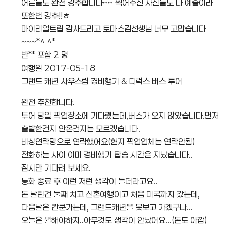
어른들도 완전 강추합니다~~ 찍어주신 사진들도 다 예술이라
또한번 강추!!ㅎ
마이리얼트립 감사드리고 토마스김선생님 너무 고맙습니다
~~~*^ ^*
반** 포함 2 명
여행일 2017-05-18
그랜드 캐년 사우스림 경비행기 & 디럭스 버스 투어
완전 추천합니다.
투어 당일 픽업장소에 기다렸는데,버스가 오지 않았습니다.먼저
출발한건지 안온건지는 모르겠습니다.
비상연락망으로 연락했어요(현지 픽업업체는 연락안됨)
전화하는 사이 이미 경비행기 탑승 시간은 지났습니다..
잠시만 기다려 보세요.
통화 종료 후 이런 저런 생각이 들더라고요..
돈 날린건 둘째 치고 신혼여행이고 처음 미국까지 갔는데,
다음날은 칸쿤가는데, 그랜드캐년을 못보고 가겠구나...
오늘은 뭘해야하지..아무것도 생각이 안났어요...(돈도 아깝)