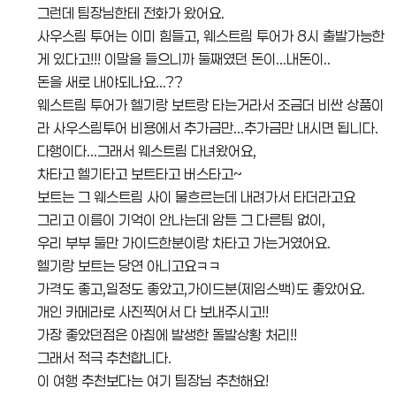
그런데 팀장님한테 전화가 왔어요.
사우스림 투어는 이미 힘들고, 웨스트림 투어가 8시 출발가능한
게 있다고!!! 이말을 들으니까 둘째였던 돈이...내돈이..
돈을 새로 내야되나요...??
웨스트림 투어가 헬기랑 보트랑 타는거라서 조금더 비싼 상품이
라 사우스림투어 비용에서 추가금만...추가금만 내시면 됩니다.
다행이다...그래서 웨스트림 다녀왔어요,
차타고 헬기타고 보트타고 버스타고~
보트는 그 웨스트림 사이 물흐르는데 내려가서 타더라고요
그리고 이름이 기억이 안나는데 암튼 그 다른팀 없이,
우리 부부 둘만 가이드한분이랑 차타고 가는거였어요.
헬기랑 보트는 당연 아니고요ㅋㅋ
가격도 좋고,일정도 좋았고,가이드분(제임스백)도 좋았어요.
개인 카메라로 사진찍어서 다 보내주시고!!
가장 좋았던점은 아침에 발생한 돌발상황 처리!!
그래서 적극 추천합니다.
이 여행 추천보다는 여기 팀장님 추천해요!