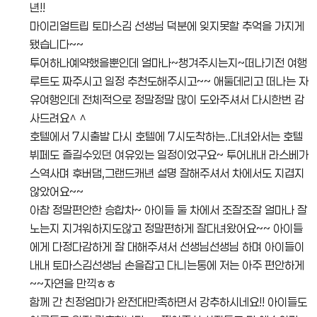
년!!
마이리얼트립 토마스김 선생님 덕분에 잊지못할 추억을 가지게
됐습니다~~
투어하나예약했을뿐인데 얼마나~챙겨주시는지~떠나기전 여행
루트도 짜주시고 일정 추천도해주시고~~ 애둘데리고 떠나는 자
유여행인데 전체적으로 정말정말 많이 도와주셔서 다시한번 감
사드려요^ ^
호텔에서 7시출발 다시 호텔에 7시도착하는..다녀와서는 호텔
뷔페도 즐길수있던 여유있는 일정이었구요~ 투어내내 라스베가
스역사며 후버댐,그랜드캐년 설명 잘해주셔서 차에서도 지겹지
않았어요~~
아참 정말편안한 승합차~ 아이들 둘 차에서 조잘조잘 얼마나 잘
노는지 지겨워하지도않고 정말편하게 잘다녀왔어요~~ 아이들
에게 다정다감하게 잘 대해주셔서 선생님선생님 하며 아이들이
내내 토마스김선생님 손을잡고 다니는통에 저는 아주 편안하게
~~자연을 만끽ㅎㅎ
함께 간 친정엄마가 완전대만족하면서 강추하시네요!! 아이들도