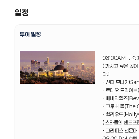
일정
투어 일정
08:00AM 투숙
( 가시고 싶은 곳
다.)
- 산타 모니카(Sant
- 로데오 드라이브( 
- 베버리힐즈(Bever
- 그루버 몰(The 
- 헐리우드(Hollyw
( 스타들의 핸드프
- 그리피스 천문대 (
06:00 PM 호텔