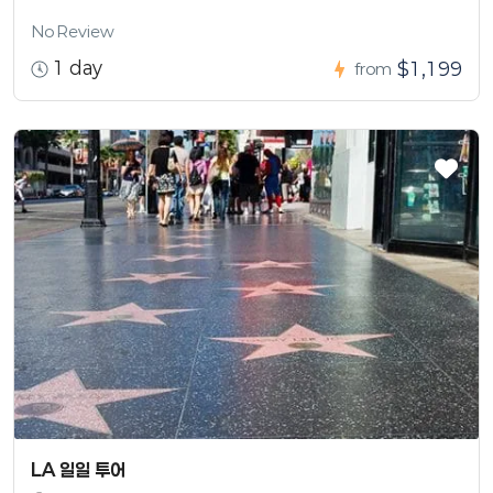
No Review
1 day
$1,199
from
LA 일일 투어