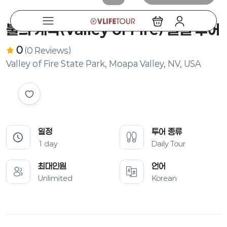
불의 계곡(Valley of Fire) 일일 투어
0
(0 Reviews)
Valley of Fire State Park, Moapa Valley, NV, USA
일정
투어 종류
1 day
Daily Tour
최대인원
언어
Unlimited
Korean