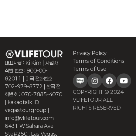
Privacy Policy
Terms of Conditions
대표자명 : Ki Kim | 사업자
Terms of Use
식별 번호 : 900-00-
82011 | 미국 전화번호 :
702-979-8772 | 한국 전
COPYRIGHT © 2024
화번호 : 070-7885-4070
VLIFETOUR ALL
| kakaotalk ID :
RIGHTS RESERVED
vegastourgroup |
info@vlifetour.com
6431 W Sahara Ave
Ste#250., Las Vegas,